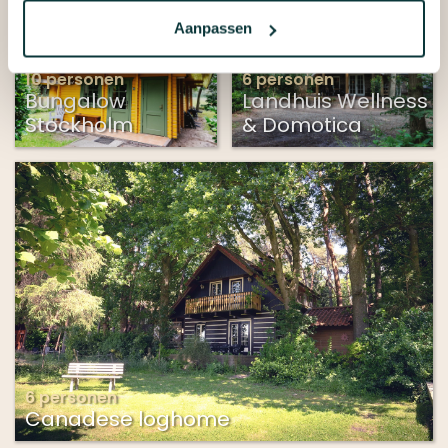
Aanpassen
10 personen
6 personen
Bungalow
Landhuis Wellness
Stockholm
& Domotica
6 personen
Canadese loghome