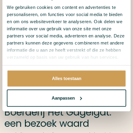
We gebruiken cookies om content en advertenties te
personaliseren, om functies voor social media te bieden
en om ons websiteverkeer te analyseren. Ook delen we
informatie over uw gebruik van onze site met onze
8 personen
6 personen
Bungalow
Bungalow
partners voor social media, adverteren en analyse. Deze
Göteborg
Montreal
partners kunnen deze gegevens combineren met andere
informatie die u aan ze heeft verstrekt of die ze hebben
verzameld op basis van uw gebruik van hun services.
Bekijk alle accommodaties
Alles toestaan
Vanuit Soest naar
Aanpassen
Boerderij Het Gagelgat:
een bezoek waard