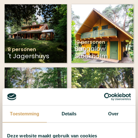
10 personen
Bungalow
8 personen
't Jagershuys
Stockholm
6 personen
6 personen
Landhuis Wellness
Canadese
Toestemming
Details
Over
& Domotica
loghome
Deze website maakt gebruik van cookies